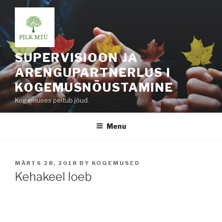
Skip
to
content
SUPERVISIOON JA
ARENGUPARTNERLUS I
KOGEMUSNÕUSTAMINE
Kogemuses peitub jõud.
Menu
POSTED
MÄRTS 28, 2018
BY
KOGEMUSED
ON
Kehakeel loeb