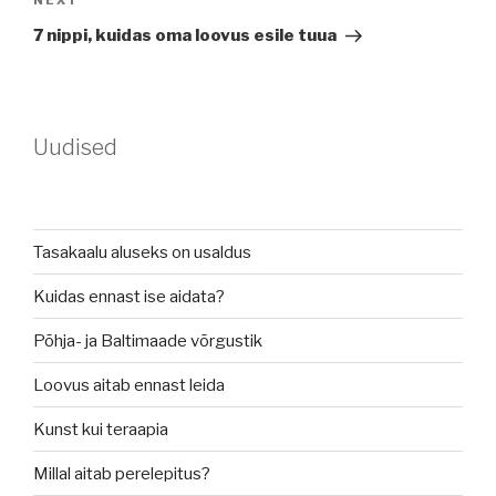
Next
NEXT
Post
7 nippi, kuidas oma loovus esile tuua
Uudised
Tasakaalu aluseks on usaldus
Kuidas ennast ise aidata?
Põhja- ja Baltimaade võrgustik
Loovus aitab ennast leida
Kunst kui teraapia
Millal aitab perelepitus?