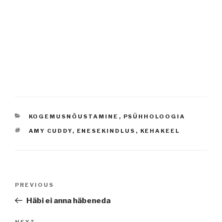
CATEGORIES
KOGEMUSNÕUSTAMINE
,
PSÜHHOLOOGIA
TAGS
AMY CUDDY
,
ENESEKINDLUS
,
KEHAKEEL
Navigeerimine
Previous
PREVIOUS
Post
Häbi ei anna häbeneda