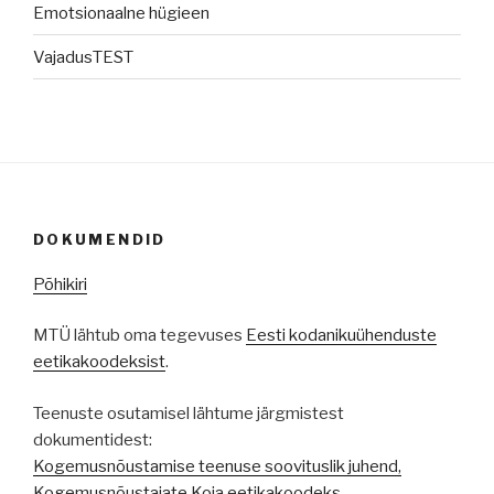
Emotsionaalne hügieen
VajadusTEST
DOKUMENDID
Põhikiri
MTÜ lähtub oma tegevuses
Eesti kodanikuühenduste
eetikakoodeksist
.
Teenuste osutamisel lähtume järgmistest
dokumentidest:
Kogemusnõustamise teenuse soovituslik juhend,
Kogemusnõustajate Koja eetikakoodeks
.