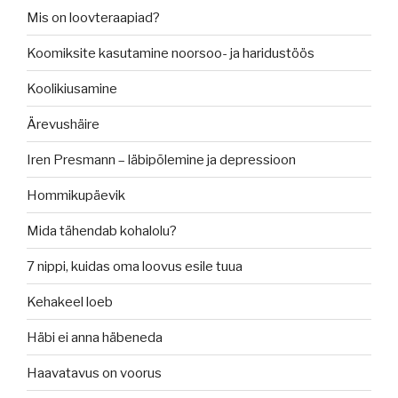
Mis on loovteraapiad?
Koomiksite kasutamine noorsoo- ja haridustöös
Koolikiusamine
Ärevushäire
Iren Presmann – läbipõlemine ja depressioon
Hommikupäevik
Mida tähendab kohalolu?
7 nippi, kuidas oma loovus esile tuua
Kehakeel loeb
Häbi ei anna häbeneda
Haavatavus on voorus