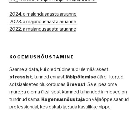
2024. a majandusaasta aruanne
2023. a majandusaasta aruanne
2022. a majandusaasta aruanne
KOGEMUSNÕUSTAMINE
Saame aidata, kui oled tüdinenud ülemäärasest
stressist
, tunned ennast
läbipõlemise
äärel, koged
sotsiaalsetes olukordudas
ärevust
. Sa ei pea oma
murega olema üksi, sest kümned tuhanded inimesed on
tundnud sama.
Kogemusnõustaja
on väljaõppe saanud
professionaal, kes oskab jagada kasulikke nippe.