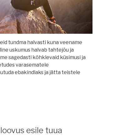
eid tundma halvasti kuna veename
lline uskumus halvab tahtejõu ja
me sagedasti kõhklevaid küsimusi ja
etudes varasematele
uda ebakindlaks ja jätta teistele
 loovus esile tuua