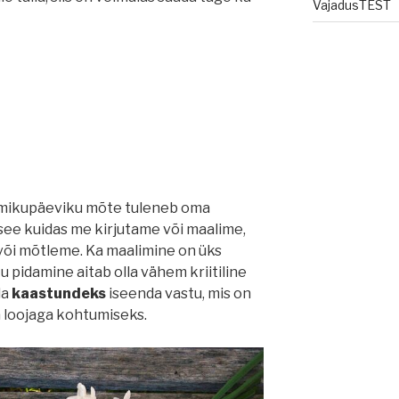
VajadusTEST
e
”
ikupäeviku mõte tuleneb oma
 see kuidas me kirjutame või maalime,
õi mõtleme. Ka maalimine on üks
u pidamine aitab olla vähem kriitiline
da
kaastundeks
iseenda vastu, mis on
 loojaga kohtumiseks.