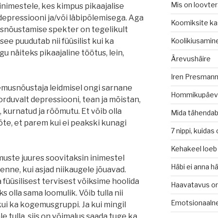
Mis on loovte
inimestele, kes kimpus pikaajalise
 depressiooni ja/või läbipõlemisega. Aga
Koomiksite ka
nõustamise spekter on tegelikult
 see puudutab nii füüsilist kui ka
Koolikiusamin
gu näiteks pikaajaline töötus, lein,
Ärevushäire
Iren Presmann 
musnõustaja leidmisel ongi sarnane
Hommikupäev
rduvalt depressiooni, tean ja mõistan,
, kurnatud ja rõõmutu. Et võib olla
Mida tähendab
te, et parem kui ei peakski kunagi
7 nippi, kuidas
Kehakeel loeb
uste juures soovitaksin inimestel
Häbi ei anna 
 enne, kui asjad niikaugele jõuavad.
üüsilisest tervisest võiksime hoolida
Haavatavus o
s olla sama loomulik. Võib tulla nii
Emotsionaaln
kui ka kogemusgruppi. Ja kui mingil
le tulla, siis on võimalus saada tuge ka