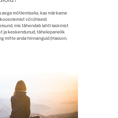
alju aega mõtlemiseks, kas märkame
koosolemist või ühiseid
isund, mis tähendab lahti laskmist
ast ja keskendunud, tähelepanelik
ng mitte anda hinnanguid (Hasson,