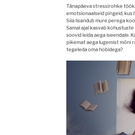
Tänapäeva stressirohke töök
emotsionaalseid pingeid, kus
Siia lisandub mure perega ko
Samal ajal kasvab kohustuste hu
soovid leida aega iseendale. K
pikemat aega lugemist mõni r
tegeleda oma hobidega?