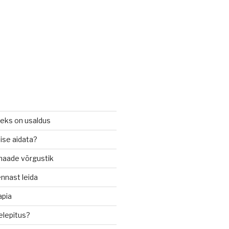
seks on usaldus
ise aidata?
imaade võrgustik
nnast leida
apia
relepitus?