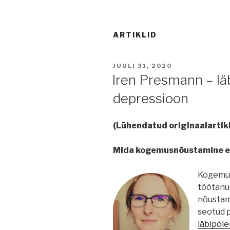
ARTIKLID
POSTED
JUULI 31, 2020
ON
Iren Presmann – lä
depressioon
(Lühendatud originaalartikl
Mida kogemusnõustamine e
Kogemus
töötanud
nõustam
seotud 
läbipõl