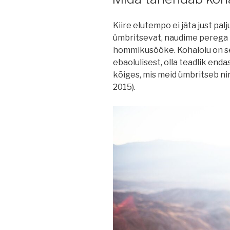
Kiire elutempo ei jäta just p
ümbritsevat, naudime perega 
hommikusööke. Kohalolu on se
ebaolulisest, olla teadlik end
kõiges, mis meid ümbritseb ni
2015).