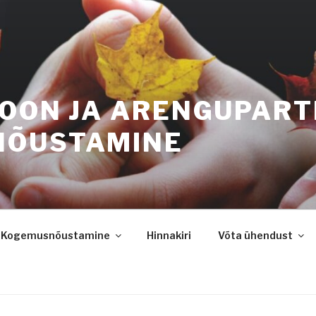
IOON JA ARENGUPART
NÕUSTAMINE
Kogemusnõustamine
Hinnakiri
Võta ühendust