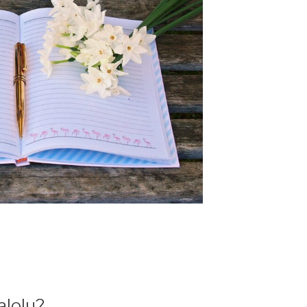
evik”
alolu?