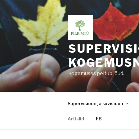
Skip
to
content
SUPERVIS
KOGEMUS
Kogemuses peitub jõud.
Supervisioon ja kovisioon
Artiklid
FB