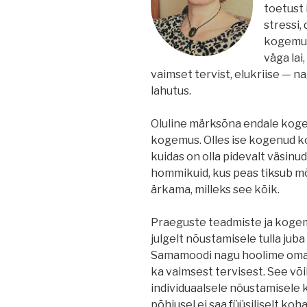
toetust 
stressi,
kogemus
väga lai,
vaimset tervist, elukriise — na
lahutus.
Oluline märksõna endale koge
kogemus. Olles ise kogenud ko
kuidas on olla pidevalt väsinud
hommikuid, kus peas tiksub mõ
ärkama, milleks see kõik.
Praeguste teadmiste ja kogem
julgelt nõustamisele tulla juba
Samamoodi nagu hoolime oma f
ka vaimsest tervisest. See võik
individuaalsele nõustamisele 
põhjusel ei saa füüsiliselt koha