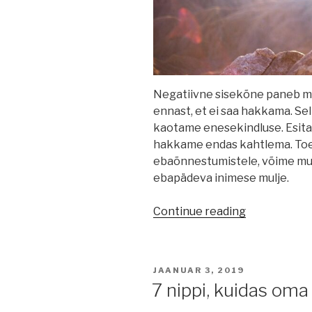
Negatiivne sisekõne paneb m
ennast, et ei saa hakkama. Se
kaotame enesekindluse. Esita
hakkame endas kahtlema. To
ebaõnnestumistele, võime muut
ebapädeva inimese mulje.
“Mida
Continue reading
tähendab
kohalolu?”
POSTED
JAANUAR 3, 2019
ON
7 nippi, kuidas oma