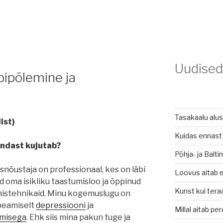
Uudised
bipõlemine ja
Tasakaalu alu
ist)
Kuidas ennast 
ndast kujutab?
Põhja- ja Balt
nõustaja on professionaal, kes on läbi
Loovus aitab e
 oma isikliku taastumisloo ja õppinud
Kunst kui tera
istehnikaid. Minu kogemuslugu on
peamiselt
depressiooni
ja
Millal aitab pe
emisega
. Ehk siis mina pakun tuge ja