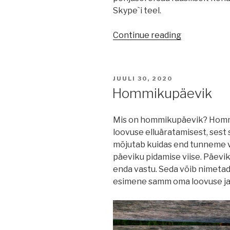
Skype`i teel.
“Iren
Continue reading
Presmann
–
läbipõlemin
POSTED
JUULI 30, 2020
ja
ON
Hommikupäevik
depressioon
Mis on hommikupäevik? Homm
loovuse elluäratamisest, sest
mõjutab kuidas end tunneme v
päeviku pidamise viise. Päevik
enda vastu. Seda võib nimeta
esimene samm oma loovuse ja