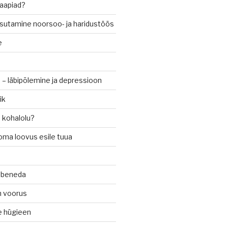
raapiad?
sutamine noorsoo- ja haridustöös
e
– läbipõlemine ja depressioon
ik
 kohalolu?
 oma loovus esile tuua
häbeneda
n voorus
e hügieen