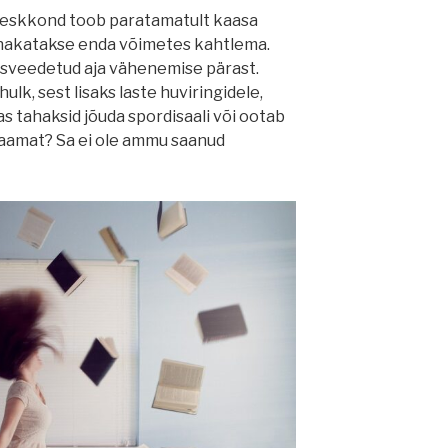
eskkond toob paratamatult kaasa
 hakatakse enda võimetes kahtlema.
osveedetud aja vähenemise pärast.
lk, sest lisaks laste huviringidele,
as tahaksid jõuda spordisaali või ootab
aamat? Sa ei ole ammu saanud