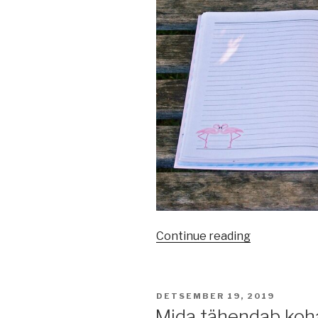
“Hommikupä
Continue reading
POSTED
DETSEMBER 19, 2019
ON
Mida tähendab koh